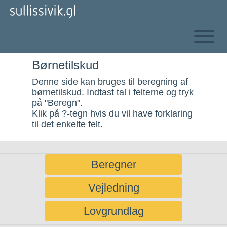
Gå
til
indholdet
Åben
og
Børnetilskud
Søg
luk
Denne side kan bruges til beregning af
menu
Søg
børnetilskud. Indtast tal i felterne og tryk
på "Beregn".
Klik på ?-tegn hvis du vil have forklaring
til det enkelte felt.
Alle emner
Selvbetjening
Log ind
Kalaallisut